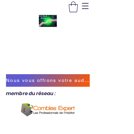
SUD-OUEST ONLINE
Vous accompagner sur la bonne voie
sudouestonline@outlook.fr
Nous vous offrons votre audit énergétique !
membre du réseau :