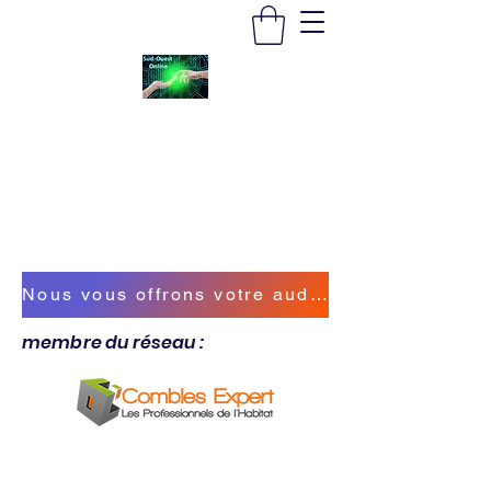
SUD-OUEST ONLINE
Vous accompagner sur la bonne voie
sudouestonline@outlook.fr
Nous vous offrons votre audit énergétique !
membre du réseau :