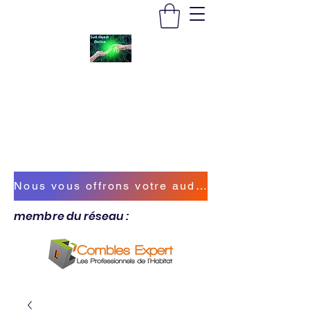
SUD-OUEST ONLINE
Vous accompagner sur la bonne voie
sudouestonline@outlook.fr
Nous vous offrons votre audit énergétique !
membre du réseau :