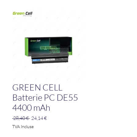
GREEN CELL
Batterie PC DE55
4400 mAh
Prix
Prix
 28,40 € 
24,14 €
original
promotionnel
TVA Incluse