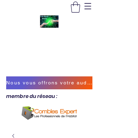
SUD-OUEST ONLINE
Vous accompagner sur la bonne voie
sudouestonline@outlook.fr
Nous vous offrons votre audit énergétique !
membre du réseau :