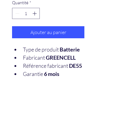
Quantité
*
Ajouter au panier
Type de produit 
Batterie
Fabricant 
GREENCELL
Référence fabricant 
DE55
Garantie 
6 mois
Formulaire d'abonnement