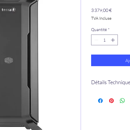
Prix
3 379,00 €
TVA Incluse
Quantité
*
Aj
Détails Techniqu
Modèle de processe