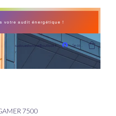
s votre audit énergétique !
Se connecter
sudouestonline@outlook.f
r
GAMER 7500