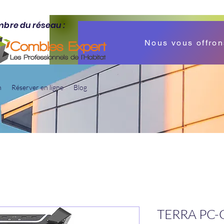
bre du réseau :
Nous vous offron
n
Réserver en ligne
Blog
TERRA PC-