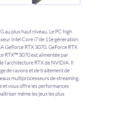
Système d'exploitati
 au plus haut niveau. Le PC high 
Logiciels pré-installé
ur Intel Core i7 de 11e génération 
DIA GeForce RTX 3070. GeForce RTX 
rce RTX™ 3070 est alimentée par 
 l'architecture RTX de NVIDIA. Il 
ge de rayons et de traitement de 
Famille de processe
eaux multiprocesseurs de streaming, 
 et vous offre les performances 
Nombre de coeurs d
processeurs
îtriser même les jeux les plus 
Socket de processeu
(réceptable de 
processeur)
Nombre de process