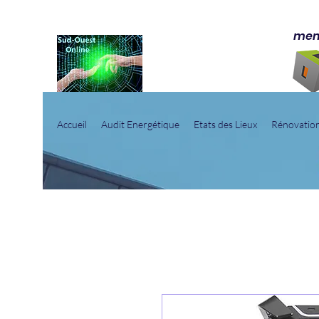
mem
SUD-OUEST ONLINE
Vous accompagner sur la bonne voie
Accueil
Audit Energétique
Etats des Lieux
Rénovatio