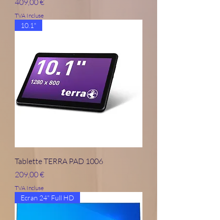
Prix
409,00 €
TVA Incluse
10.1"
Tablette TERRA PAD 1006
Prix
209,00 €
TVA Incluse
Ecran 24" Full HD