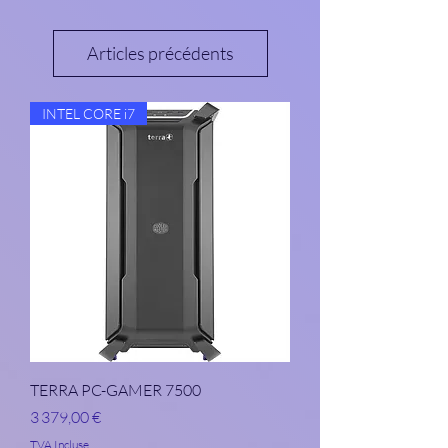
Articles précédents
INTEL CORE i7
TERRA PC-GAMER 7500
Prix
3 379,00 €
TVA Incluse