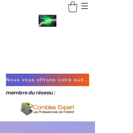
SUD-OUEST ONLINE
Vous accompagner sur la bonne voie
sudouestonline@outlook.fr
Nous vous offrons votre audit énergétique !
membre du réseau :