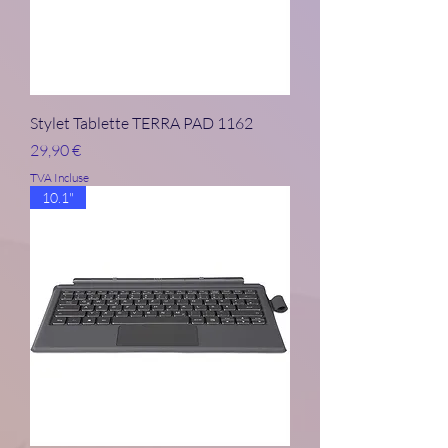
Stylet Tablette TERRA PAD 1162
Prix
29,90 €
TVA Incluse
10.1"