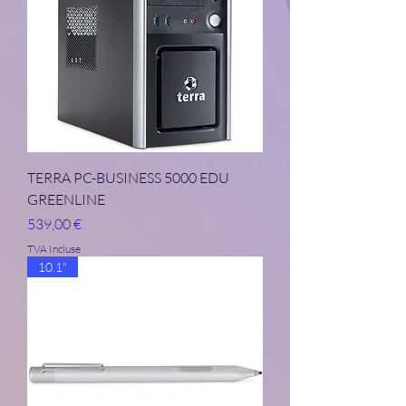
TERRA PC-BUSINESS 5000 EDU
GREENLINE
Prix
539,00 €
TVA Incluse
10.1"